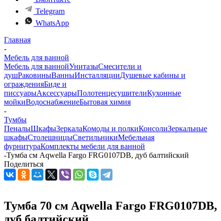
Telegram
WhatsApp
Главная
-
Мебель для ванной
Мебель для ванной
Унитазы
Смесители и
душ
Раковины
Ванны
Инсталляции
Душевые кабины и
ограждения
Биде и
писсуары
Аксессуары
Полотенцесушители
Кухонные
мойки
Водоснабжение
Бытовая химия
-
Тумбы
Пеналы
Шкафы
Зеркала
Комоды и полки
Консоли
Зеркальные
шкафы
Столешницы
Светильники
Мебельная
фурнитура
Комплекты мебели для ванной
-
Тумба см Aqwella Fargo FRG0107DB, дуб балтийский
Поделиться
Тумба 70 см Aqwella Fargo FRG0107DB,
дуб балтийский