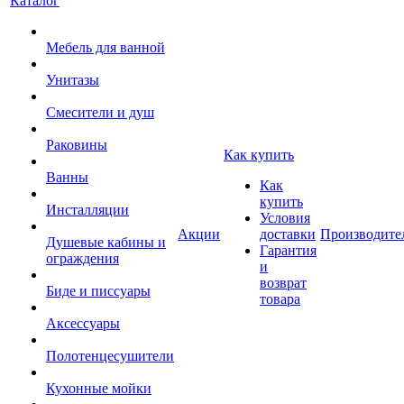
Каталог
Мебель для ванной
Унитазы
Смесители и душ
Раковины
Как купить
Ванны
Как
купить
Инсталляции
Условия
Акции
доставки
Производите
Душевые кабины и
Гарантия
ограждения
и
возврат
Биде и писсуары
товара
Аксессуары
Полотенцесушители
Кухонные мойки