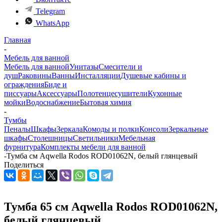
Telegram
WhatsApp
Главная
-
Мебель для ванной
Мебель для ванной
Унитазы
Смесители и
душ
Раковины
Ванны
Инсталляции
Душевые кабины и
ограждения
Биде и
писсуары
Аксессуары
Полотенцесушители
Кухонные
мойки
Водоснабжение
Бытовая химия
-
Тумбы
Пеналы
Шкафы
Зеркала
Комоды и полки
Консоли
Зеркальные
шкафы
Столешницы
Светильники
Мебельная
фурнитура
Комплекты мебели для ванной
-
Тумба см Aqwella Rodos ROD01062N, белый глянцевый
Поделиться
Тумба 65 см Aqwella Rodos ROD01062N,
белый глянцевый