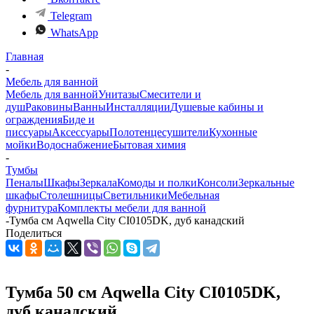
Telegram
WhatsApp
Главная
-
Мебель для ванной
Мебель для ванной
Унитазы
Смесители и
душ
Раковины
Ванны
Инсталляции
Душевые кабины и
ограждения
Биде и
писсуары
Аксессуары
Полотенцесушители
Кухонные
мойки
Водоснабжение
Бытовая химия
-
Тумбы
Пеналы
Шкафы
Зеркала
Комоды и полки
Консоли
Зеркальные
шкафы
Столешницы
Светильники
Мебельная
фурнитура
Комплекты мебели для ванной
-
Тумба см Aqwella City CI0105DK, дуб канадский
Поделиться
Тумба 50 см Aqwella City CI0105DK,
дуб канадский