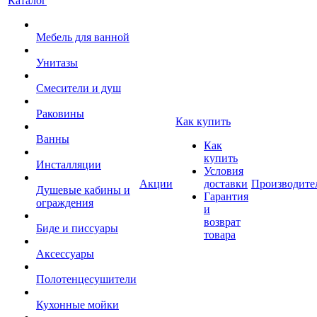
Каталог
Мебель для ванной
Унитазы
Смесители и душ
Раковины
Как купить
Ванны
Как
купить
Инсталляции
Условия
Акции
доставки
Производите
Душевые кабины и
Гарантия
ограждения
и
возврат
Биде и писсуары
товара
Аксессуары
Полотенцесушители
Кухонные мойки