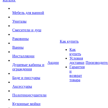
Каталог
Мебель для ванной
Унитазы
Смесители и душ
Раковины
Как купить
Ванны
Как
купить
Инсталляции
Условия
Акции
доставки
Производите
Душевые кабины и
Гарантия
ограждения
и
возврат
Биде и писсуары
товара
Аксессуары
Полотенцесушители
Кухонные мойки