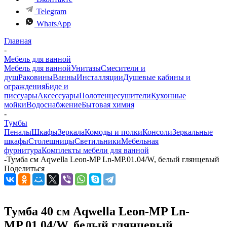
Telegram
WhatsApp
Главная
-
Мебель для ванной
Мебель для ванной
Унитазы
Смесители и
душ
Раковины
Ванны
Инсталляции
Душевые кабины и
ограждения
Биде и
писсуары
Аксессуары
Полотенцесушители
Кухонные
мойки
Водоснабжение
Бытовая химия
-
Тумбы
Пеналы
Шкафы
Зеркала
Комоды и полки
Консоли
Зеркальные
шкафы
Столешницы
Светильники
Мебельная
фурнитура
Комплекты мебели для ванной
-
Тумба см Aqwella Leon-MP Ln-MP.01.04/W, белый глянцевый
Поделиться
Тумба 40 см Aqwella Leon-MP Ln-
MP.01.04/W, белый глянцевый