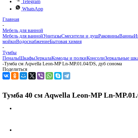
Telegram
WhatsApp
Главная
-
Мебель для ванной
Мебель для ванной
Унитазы
Смесители и душ
Раковины
Ванны
И
мойки
Водоснабжение
Бытовая химия
-
Тумбы
Пеналы
Шкафы
Зеркала
Комоды и полки
Консоли
Зеркальные шк
-
Тумба см Aqwella Leon-MP Ln-MP.01.04/DS, дуб сонома
Поделиться
Тумба 40 см Aqwella Leon-MP Ln-MP.01.