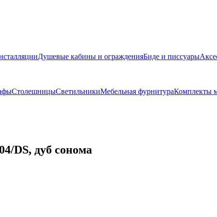
нсталляции
Душевые кабины и ограждения
Биде и писсуары
Аксе
афы
Столешницы
Светильники
Мебельная фурнитура
Комплекты м
04/DS, дуб сонома