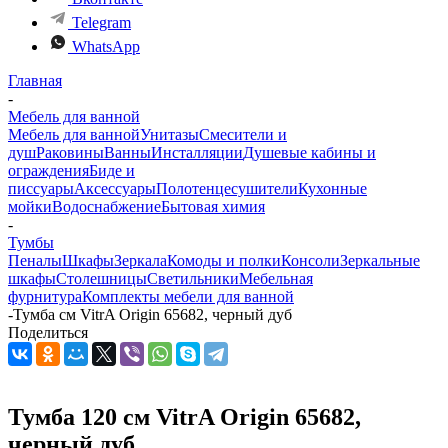
Telegram
WhatsApp
Главная
-
Мебель для ванной
Мебель для ванной
Унитазы
Смесители и
душ
Раковины
Ванны
Инсталляции
Душевые кабины и
ограждения
Биде и
писсуары
Аксессуары
Полотенцесушители
Кухонные
мойки
Водоснабжение
Бытовая химия
-
Тумбы
Пеналы
Шкафы
Зеркала
Комоды и полки
Консоли
Зеркальные
шкафы
Столешницы
Светильники
Мебельная
фурнитура
Комплекты мебели для ванной
-
Тумба см VitrA Origin 65682, черный дуб
Поделиться
Тумба 120 см VitrA Origin 65682,
черный дуб