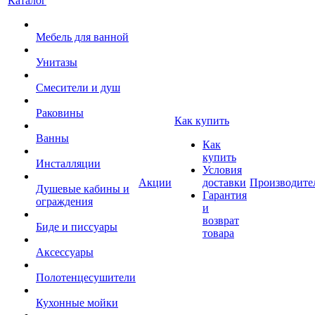
Каталог
Мебель для ванной
Унитазы
Смесители и душ
Раковины
Как купить
Ванны
Как
купить
Инсталляции
Условия
Акции
доставки
Производите
Душевые кабины и
Гарантия
ограждения
и
возврат
Биде и писсуары
товара
Аксессуары
Полотенцесушители
Кухонные мойки