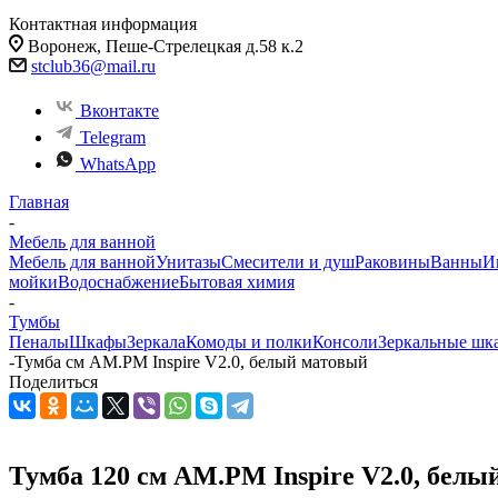
Контактная информация
Воронеж, Пеше-Стрелецкая д.58 к.2
stclub36@mail.ru
Вконтакте
Telegram
WhatsApp
Главная
-
Мебель для ванной
Мебель для ванной
Унитазы
Смесители и душ
Раковины
Ванны
И
мойки
Водоснабжение
Бытовая химия
-
Тумбы
Пеналы
Шкафы
Зеркала
Комоды и полки
Консоли
Зеркальные шк
-
Тумба см AM.PM Inspire V2.0, белый матовый
Поделиться
Тумба 120 см AM.PM Inspire V2.0, белы