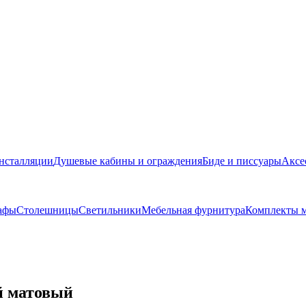
нсталляции
Душевые кабины и ограждения
Биде и писсуары
Аксе
афы
Столешницы
Светильники
Мебельная фурнитура
Комплекты м
й матовый