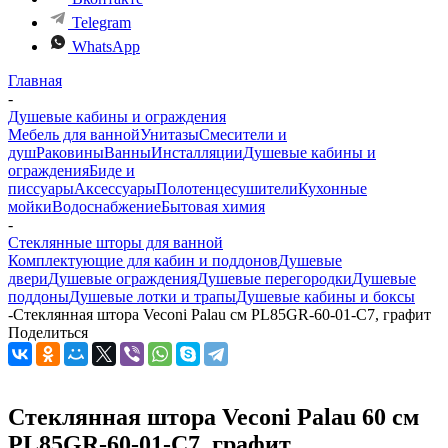
Telegram
WhatsApp
Главная
-
Душевые кабины и ограждения
Мебель для ванной
Унитазы
Смесители и
душ
Раковины
Ванны
Инсталляции
Душевые кабины и
ограждения
Биде и
писсуары
Аксессуары
Полотенцесушители
Кухонные
мойки
Водоснабжение
Бытовая химия
-
Стеклянные шторы для ванной
Комплектующие для кабин и поддонов
Душевые
двери
Душевые ограждения
Душевые перегородки
Душевые
поддоны
Душевые лотки и трапы
Душевые кабины и боксы
-
Стеклянная штора Veconi Palau см PL85GR-60-01-C7, графит
Поделиться
Стеклянная штора Veconi Palau 60 см
PL85GR-60-01-C7, графит