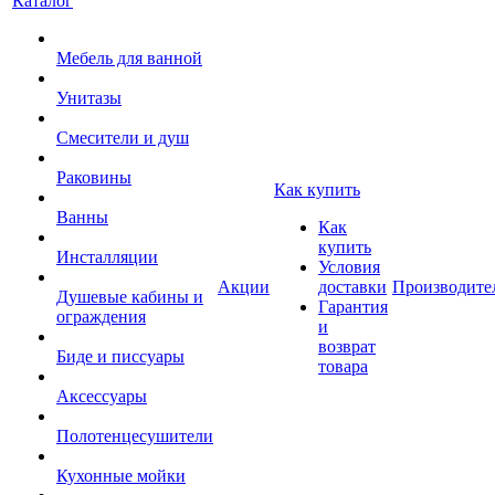
Каталог
Мебель для ванной
Унитазы
Смесители и душ
Раковины
Как купить
Ванны
Как
купить
Инсталляции
Условия
Акции
доставки
Производите
Душевые кабины и
Гарантия
ограждения
и
возврат
Биде и писсуары
товара
Аксессуары
Полотенцесушители
Кухонные мойки