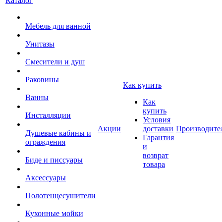
Каталог
Мебель для ванной
Унитазы
Смесители и душ
Раковины
Как купить
Ванны
Как
купить
Инсталляции
Условия
Акции
доставки
Производите
Душевые кабины и
Гарантия
ограждения
и
возврат
Биде и писсуары
товара
Аксессуары
Полотенцесушители
Кухонные мойки