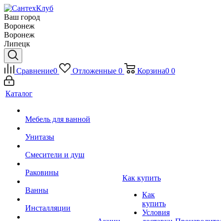
Ваш город
Воронеж
Воронеж
Липецк
Сравнение
0
Отложенные
0
Корзина
0
0
Каталог
Мебель для ванной
Унитазы
Смесители и душ
Раковины
Как купить
Ванны
Как
купить
Инсталляции
Условия