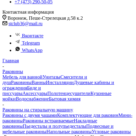
+7 (473) 290-50-05
Контактная информация
Воронеж, Пеше-Стрелецкая д.58 к.2
stclub36@mail.ru
Вконтакте
Telegram
WhatsApp
Главная
-
Раковины
Мебель для ванной
Унитазы
Смесители и
душ
Раковины
Ванны
Инсталляции
Душевые кабины и
ограждения
Биде и
писсуары
Аксессуары
Полотенцесушители
Кухонные
мойки
Водоснабжение
Бытовая химия
-
Раковины на стиральную машину
Раковины с двумя чашами
Комплектующие для раковин
Мини-
раковины
Раковины встраиваемые
Накладные
раковины
Пьедесталы и полупьедесталы
Подвесные и
мебельные раковины
Напольные раковины
Угловые раковины