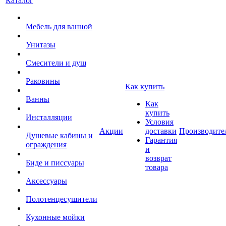
Каталог
Мебель для ванной
Унитазы
Смесители и душ
Раковины
Как купить
Ванны
Как
купить
Инсталляции
Условия
Акции
доставки
Производите
Душевые кабины и
Гарантия
ограждения
и
возврат
Биде и писсуары
товара
Аксессуары
Полотенцесушители
Кухонные мойки