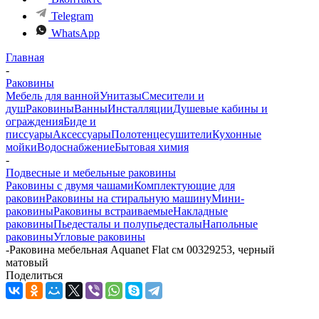
Telegram
WhatsApp
Главная
-
Раковины
Мебель для ванной
Унитазы
Смесители и
душ
Раковины
Ванны
Инсталляции
Душевые кабины и
ограждения
Биде и
писсуары
Аксессуары
Полотенцесушители
Кухонные
мойки
Водоснабжение
Бытовая химия
-
Подвесные и мебельные раковины
Раковины с двумя чашами
Комплектующие для
раковин
Раковины на стиральную машину
Мини-
раковины
Раковины встраиваемые
Накладные
раковины
Пьедесталы и полупьедесталы
Напольные
раковины
Угловые раковины
-
Раковина мебельная Aquanet Flat см 00329253, черный
матовый
Поделиться