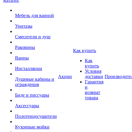
Каталог
Мебель для ванной
Унитазы
Смесители и душ
Раковины
Как купить
Ванны
Как
купить
Инсталляции
Условия
Акции
доставки
Производите
Душевые кабины и
Гарантия
ограждения
и
возврат
Биде и писсуары
товара
Аксессуары
Полотенцесушители
Кухонные мойки