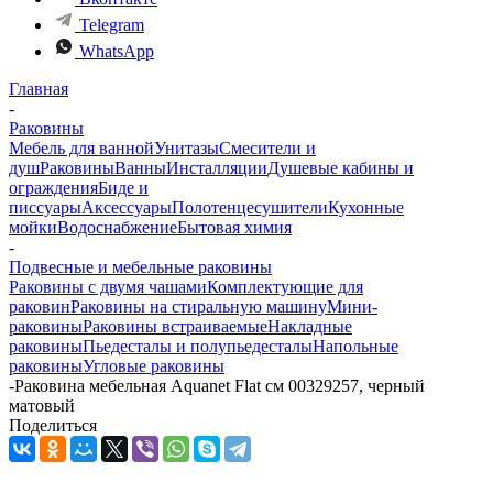
Telegram
WhatsApp
Главная
-
Раковины
Мебель для ванной
Унитазы
Смесители и
душ
Раковины
Ванны
Инсталляции
Душевые кабины и
ограждения
Биде и
писсуары
Аксессуары
Полотенцесушители
Кухонные
мойки
Водоснабжение
Бытовая химия
-
Подвесные и мебельные раковины
Раковины с двумя чашами
Комплектующие для
раковин
Раковины на стиральную машину
Мини-
раковины
Раковины встраиваемые
Накладные
раковины
Пьедесталы и полупьедесталы
Напольные
раковины
Угловые раковины
-
Раковина мебельная Aquanet Flat см 00329257, черный
матовый
Поделиться