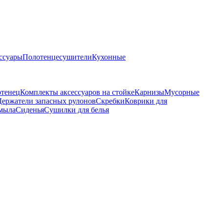
ссуары
Полотенцесушители
Кухонные
отенец
Комплекты аксессуаров на стойке
Карнизы
Мусорные
Держатели запасных рулонов
Скребки
Коврики для
мыла
Сиденья
Сушилки для белья