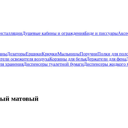
нсталляции
Душевые кабины и ограждения
Биде и писсуары
Аксе
аны
Дозаторы
Ершики
Крючки
Мыльницы
Поручни
Полки для пол
тели освежителя воздуха
Корзины для белья
Держатели для фена
ля хранения
Диспенсеры туалетной бумаги
Диспенсеры жидкого 
ный матовый