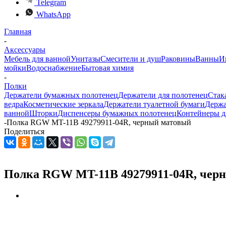
Telegram
WhatsApp
Главная
-
Аксессуары
Мебель для ванной
Унитазы
Смесители и душ
Раковины
Ванны
И
мойки
Водоснабжение
Бытовая химия
-
Полки
Держатели бумажных полотенец
Держатели для полотенец
Стак
ведра
Косметические зеркала
Держатели туалетной бумаги
Держа
ванной
Шторки
Диспенсеры бумажных полотенец
Контейнеры д
-
Полка RGW MT-11B 49279911-04R, черный матовый
Поделиться
Полка RGW MT-11B 49279911-04R, чер