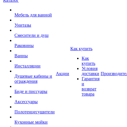
Каталог
Мебель для ванной
Унитазы
Смесители и душ
Раковины
Как купить
Ванны
Как
купить
Инсталляции
Условия
Акции
доставки
Производите
Душевые кабины и
Гарантия
ограждения
и
возврат
Биде и писсуары
товара
Аксессуары
Полотенцесушители
Кухонные мойки