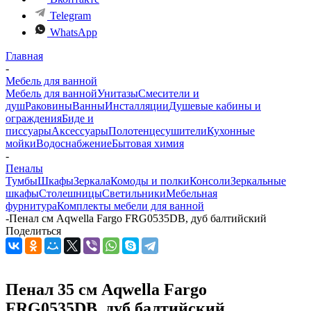
Telegram
WhatsApp
Главная
-
Мебель для ванной
Мебель для ванной
Унитазы
Смесители и
душ
Раковины
Ванны
Инсталляции
Душевые кабины и
ограждения
Биде и
писсуары
Аксессуары
Полотенцесушители
Кухонные
мойки
Водоснабжение
Бытовая химия
-
Пеналы
Тумбы
Шкафы
Зеркала
Комоды и полки
Консоли
Зеркальные
шкафы
Столешницы
Светильники
Мебельная
фурнитура
Комплекты мебели для ванной
-
Пенал см Aqwella Fargo FRG0535DB, дуб балтийский
Поделиться
Пенал 35 см Aqwella Fargo
FRG0535DB, дуб балтийский