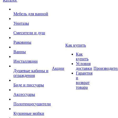
Каталог
Мебель для ванной
Унитазы
Смесители и душ
Раковины
Как купить
Ванны
Как
купить
Инсталляции
Условия
Акции
доставки
Производите
Душевые кабины и
Гарантия
ограждения
и
возврат
Биде и писсуары
товара
Аксессуары
Полотенцесушители
Кухонные мойки