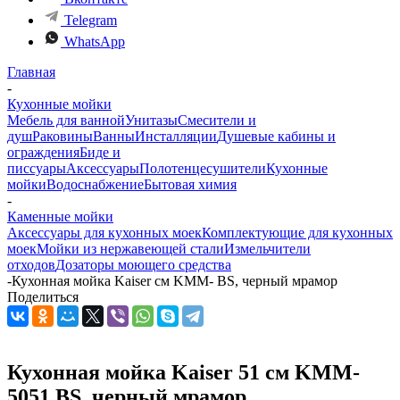
Telegram
WhatsApp
Главная
-
Кухонные мойки
Мебель для ванной
Унитазы
Смесители и
душ
Раковины
Ванны
Инсталляции
Душевые кабины и
ограждения
Биде и
писсуары
Аксессуары
Полотенцесушители
Кухонные
мойки
Водоснабжение
Бытовая химия
-
Каменные мойки
Аксессуары для кухонных моек
Комплектующие для кухонных
моек
Мойки из нержавеющей стали
Измельчители
отходов
Дозаторы моющего средства
-
Кухонная мойка Kaiser см KMM- BS, черный мрамор
Поделиться
Кухонная мойка Kaiser 51 см KMM-
5051 BS, черный мрамор