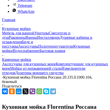
Telegram
WhatsApp
Главная
-
Кухонные мойки
Мебель для ванной
Унитазы
Смесители и
душ
Раковины
Ванны
Инсталляции
Душевые кабины и
ограждения
Биде и
писсуары
Аксессуары
Полотенцесушители
Кухонные
мойки
Водоснабжение
Бытовая химия
-
Каменные мойки
Аксессуары для кухонных моек
Комплектующие для кухонных
моек
Мойки из нержавеющей стали
Измельчители
отходов
Дозаторы моющего средства
-
Кухонная мойка Florentina Россана 20.335.E1000.104,
бежевый
Поделиться
Кухонная мойка Florentina Россана