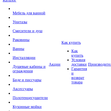
Каталог
Мебель для ванной
Унитазы
Смесители и душ
Раковины
Как купить
Ванны
Как
купить
Инсталляции
Условия
Акции
доставки
Производите
Душевые кабины и
Гарантия
ограждения
и
возврат
Биде и писсуары
товара
Аксессуары
Полотенцесушители
Кухонные мойки