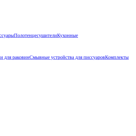
ссуары
Полотенцесушители
Кухонные
и для раковин
Смывные устройства для писсуаров
Комплекты