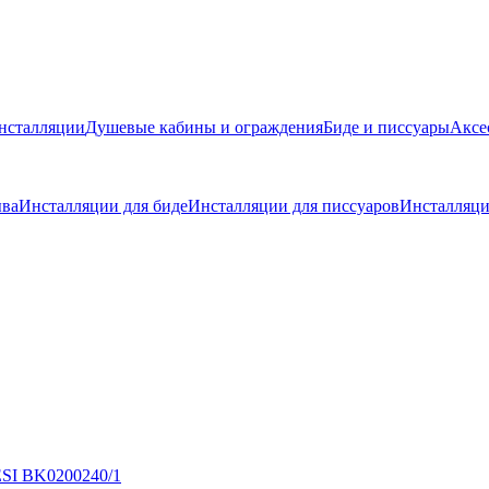
нсталляции
Душевые кабины и ограждения
Биде и писсуары
Аксе
ыва
Инсталляции для биде
Инсталляции для писсуаров
Инсталляци
ESI BK0200240/1