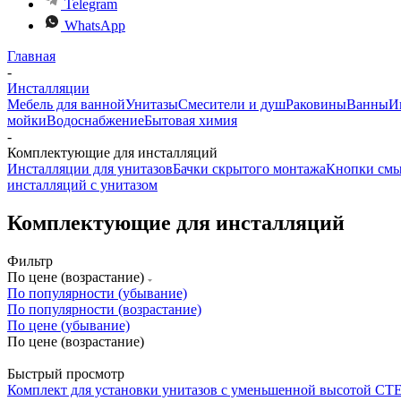
Telegram
WhatsApp
Главная
-
Инсталляции
Мебель для ванной
Унитазы
Смесители и душ
Раковины
Ванны
И
мойки
Водоснабжение
Бытовая химия
-
Комплектующие для инсталляций
Инсталляции для унитазов
Бачки скрытого монтажа
Кнопки см
инсталляций с унитазом
Комплектующие для инсталляций
Фильтр
По цене (возрастание)
По популярности (убывание)
По популярности (возрастание)
По цене (убывание)
По цене (возрастание)
Быстрый просмотр
Комплект для установки унитазов с уменьшенной высотой CT