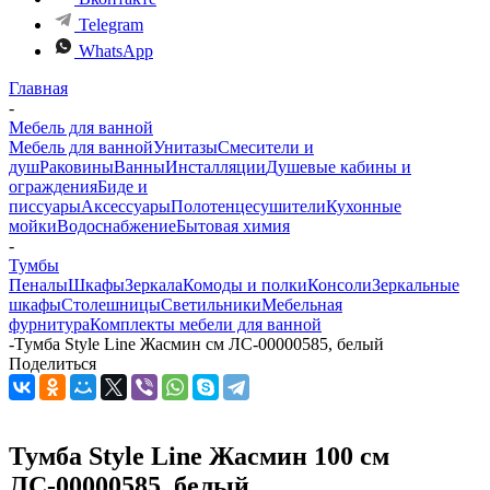
Telegram
WhatsApp
Главная
-
Мебель для ванной
Мебель для ванной
Унитазы
Смесители и
душ
Раковины
Ванны
Инсталляции
Душевые кабины и
ограждения
Биде и
писсуары
Аксессуары
Полотенцесушители
Кухонные
мойки
Водоснабжение
Бытовая химия
-
Тумбы
Пеналы
Шкафы
Зеркала
Комоды и полки
Консоли
Зеркальные
шкафы
Столешницы
Светильники
Мебельная
фурнитура
Комплекты мебели для ванной
-
Тумба Style Line Жасмин см ЛС-00000585, белый
Поделиться
Тумба Style Line Жасмин 100 см
ЛС-00000585, белый