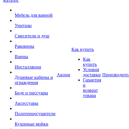
Каталог
Мебель для ванной
Унитазы
Смесители и душ
Раковины
Как купить
Ванны
Как
купить
Инсталляции
Условия
Акции
доставки
Производите
Душевые кабины и
Гарантия
ограждения
и
возврат
Биде и писсуары
товара
Аксессуары
Полотенцесушители
Кухонные мойки