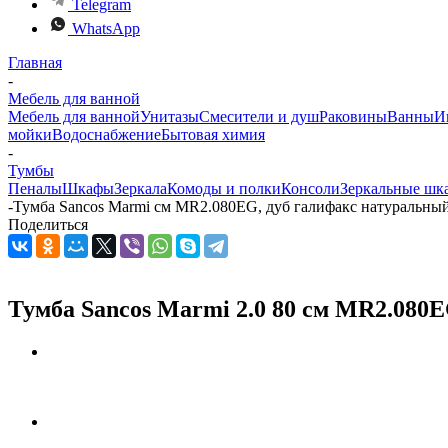
Telegram
WhatsApp
Главная
-
Мебель для ванной
Мебель для ванной
Унитазы
Смесители и душ
Раковины
Ванны
И
мойки
Водоснабжение
Бытовая химия
-
Тумбы
Пеналы
Шкафы
Зеркала
Комоды и полки
Консоли
Зеркальные шк
-
Тумба Sancos Marmi см MR2.080EG, дуб галифакс натуральны
Поделиться
Тумба Sancos Marmi 2.0 80 см MR2.080