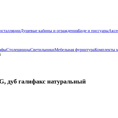
нсталляции
Душевые кабины и ограждения
Биде и писсуары
Аксе
афы
Столешницы
Светильники
Мебельная фурнитура
Комплекты м
й
EG, дуб галифакс натуральный