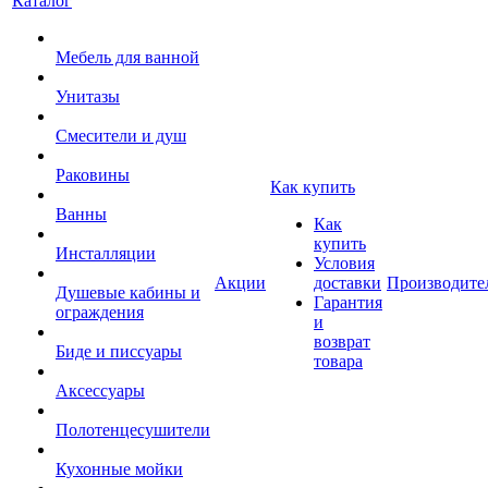
Каталог
Мебель для ванной
Унитазы
Смесители и душ
Раковины
Как купить
Ванны
Как
купить
Инсталляции
Условия
Акции
доставки
Производите
Душевые кабины и
Гарантия
ограждения
и
возврат
Биде и писсуары
товара
Аксессуары
Полотенцесушители
Кухонные мойки