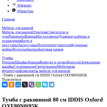
Telegram
WhatsApp
Главная
-
Мебель для ванной
Мебель для ванной
Унитазы
Смесители и
душ
Раковины
Ванны
Инсталляции
Душевые кабины и
ограждения
Биде и
писсуары
Аксессуары
Полотенцесушители
Кухонные
мойки
Водоснабжение
Бытовая химия
-
Тумбы
Пеналы
Шкафы
Зеркала
Комоды и полки
Консоли
Зеркальные
шкафы
Столешницы
Светильники
Мебельная
фурнитура
Комплекты мебели для ванной
-
Тумба с раковиной см IDDIS Oxford OXF80N0i95K
Поделиться
Тумба с раковиной 80 см IDDIS Oxford
OXF80N0i95K