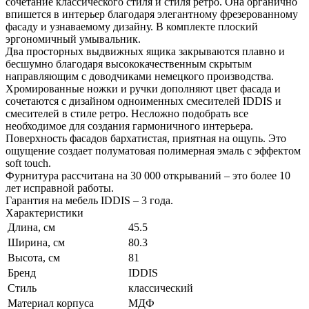
сочетание классического стиля и стиля ретро. Она органично
впишется в интерьер благодаря элегантному фрезерованному
фасаду и узнаваемому дизайну. В комплекте плоский
эргономичный умывальник.
Два просторных выдвижных ящика закрываются плавно и
бесшумно благодаря высококачественным скрытым
направляющим с доводчиками немецкого производства.
Хромированные ножки и ручки дополняют цвет фасада и
сочетаются с дизайном одноименных смесителей IDDIS и
смесителей в стиле ретро. Несложно подобрать все
необходимое для создания гармоничного интерьера.
Поверхность фасадов бархатистая, приятная на ощупь. Это
ощущение создает полуматовая полимерная эмаль с эффектом
soft touch.
Фурнитура рассчитана на 30 000 открываний – это более 10
лет исправной работы.
Гарантия на мебель IDDIS – 3 года.
Характеристики
Длина, см
45.5
Ширина, см
80.3
Высота, см
81
Бренд
IDDIS
Стиль
классический
Материал корпуса
МДФ