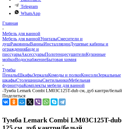
Telegram
WhatsApp
Главная
-
Мебель для ванной
Мебель для ванной
Унитазы
Смесители и
душ
Раковины
Ванны
Инсталляции
Душевые кабины и
ограждения
Биде и
писсуары
Аксессуары
Полотенцесушители
Кухонные
мойки
Водоснабжение
Бытовая химия
-
Тумбы
Пеналы
Шкафы
Зеркала
Комоды и полки
Консоли
Зеркальные
шкафы
Столешницы
Светильники
Мебельная
фурнитура
Комплекты мебели для ванной
-
Тумба Lemark Combi LM03C125T-dub см, дуб кантри/белый
Поделиться
Тумба Lemark Combi LM03C125T-dub
125 см, дуб кантри/белый