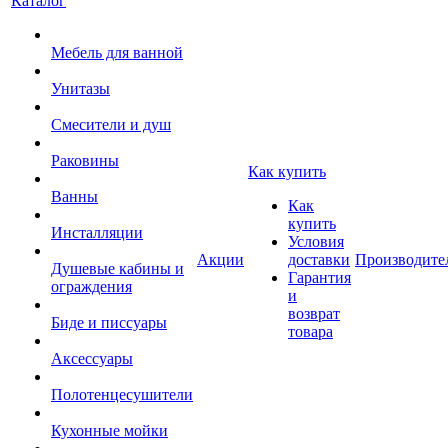
Каталог
Мебель для ванной
Унитазы
Смесители и душ
Раковины
Как купить
Ванны
Как
купить
Инсталляции
Условия
Акции
доставки
Производите
Душевые кабины и
Гарантия
ограждения
и
возврат
Биде и писсуары
товара
Аксессуары
Полотенцесушители
Кухонные мойки