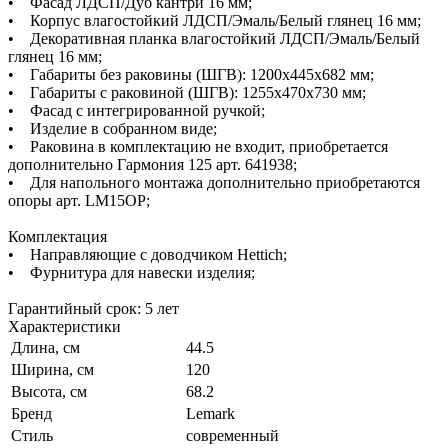
• Фасад ЛДСП/Дуб кантри 16 мм;
• Корпус влагостойкий ЛДСП/Эмаль/Белый глянец 16 мм;
• Декоративная планка влагостойкий ЛДСП/Эмаль/Белый
глянец 16 мм;
• Габариты без раковины (ШГВ): 1200х445х682 мм;
• Габариты с раковиной (ШГВ): 1255х470х730 мм;
• Фасад с интегрированной ручкой;
• Изделие в собранном виде;
• Раковина в комплектацию не входит, приобретается
дополнительно Гармония 125 арт. 641938;
• Для напольного монтажа дополнительно приобретаются
опоры арт. LM15OP;
Комплектация
• Направляющие с доводчиком Hettich;
• Фурнитура для навески изделия;
Гарантийный срок: 5 лет
Характеристики
Длина, см
44.5
Ширина, см
120
Высота, см
68.2
Бренд
Lemark
Стиль
современный