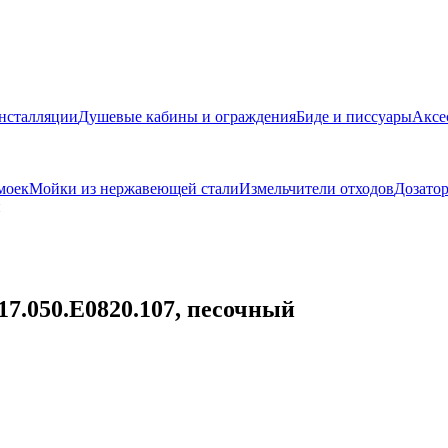
нсталляции
Душевые кабины и ограждения
Биде и писсуары
Аксе
моек
Мойки из нержавеющей стали
Измельчители отходов
Дозато
й
17.050.E0820.107, песочный