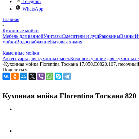
Telegram
WhatsApp
Главная
-
Кухонные мойки
Мебель для ванной
Унитазы
Смесители и душ
Раковины
Ванны
И
мойки
Водоснабжение
Бытовая химия
-
Каменные мойки
Аксессуары для кухонных моек
Комплектующие для кухонных 
-
Кухонная мойка Florentina Тоскана 17.050.E0820.107, песочны
Поделиться
Кухонная мойка Florentina Тоскана 820 