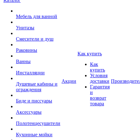
Каталог
Мебель для ванной
Унитазы
Смесители и душ
Раковины
Как купить
Ванны
Как
купить
Инсталляции
Условия
Акции
доставки
Производите
Душевые кабины и
Гарантия
ограждения
и
возврат
Биде и писсуары
товара
Аксессуары
Полотенцесушители
Кухонные мойки