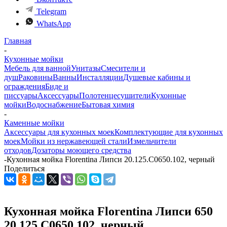
Telegram
WhatsApp
Главная
-
Кухонные мойки
Мебель для ванной
Унитазы
Смесители и
душ
Раковины
Ванны
Инсталляции
Душевые кабины и
ограждения
Биде и
писсуары
Аксессуары
Полотенцесушители
Кухонные
мойки
Водоснабжение
Бытовая химия
-
Каменные мойки
Аксессуары для кухонных моек
Комплектующие для кухонных
моек
Мойки из нержавеющей стали
Измельчители
отходов
Дозаторы моющего средства
-
Кухонная мойка Florentina Липси 20.125.C0650.102, черный
Поделиться
Кухонная мойка Florentina Липси 650
20.125.C0650.102, черный